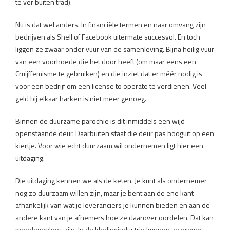
te ver buiten trad).
Nu is dat wel anders. In financiële termen en naar omvang zijn
bedrijven als Shell of Facebook uitermate succesvol. En toch
liggen ze zwaar onder vuur van de samenleving. Bijna heilig vuur
van een voorhoede die het door heeft (om maar eens een
Cruijffemisme te gebruiken) en die inziet dat er méér nodig is
voor een bedrijf om een license to operate te verdienen. Veel
geld bij elkaar harken is niet meer genoeg.
Binnen de duurzame parochie is dit inmiddels een wijd
openstaande deur. Daarbuiten staat die deur pas hooguit op een
kiertje. Voor wie echt duurzaam wil ondernemen ligt hier een
uitdaging.
Die uitdaging kennen we als de keten. Je kunt als ondernemer
nog zo duurzaam willen zijn, maar je bent aan de ene kant
afhankelijk van wat je leveranciers je kunnen bieden en aan de
andere kant van je afnemers hoe ze daarover oordelen. Dat kan
meedogenloos zijn. In de kledingindustrie kunnen ze erover