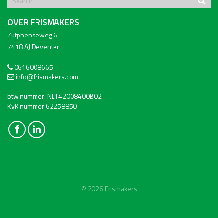
OVER FRISMAKERS
Zutphenseweg 6
7418 AJ Deventer
0616008665
info@frismakers.com
btw nummer: NL142008400B02
KvK nummer 62258850
© 2026 Frismakers