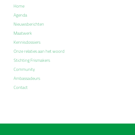
Home
Agenda
Nieuwsberichten
Maatwerk
Kennisdossiers
Onze relaties aan het woord
Stichting Frismakers
Community
Ambassadeurs
Contact