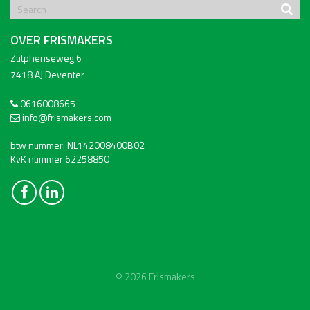
OVER FRISMAKERS
Zutphenseweg 6
7418 AJ Deventer
0616008665
info@frismakers.com
btw nummer: NL142008400B02
KvK nummer 62258850
© 2026 Frismakers