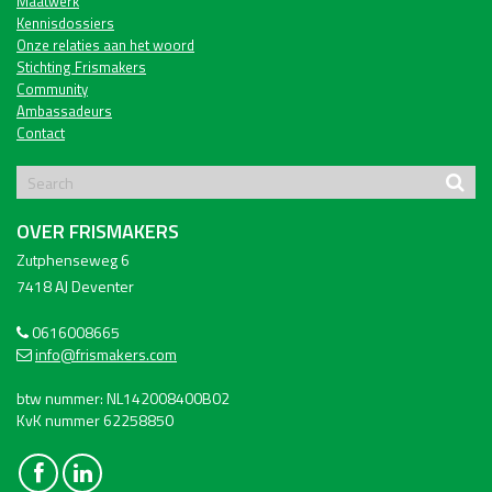
Maatwerk
Kennisdossiers
Onze relaties aan het woord
Stichting Frismakers
Community
Ambassadeurs
Contact
OVER FRISMAKERS
Zutphenseweg 6
7418 AJ Deventer
0616008665
info@frismakers.com
btw nummer: NL142008400B02
KvK nummer 62258850