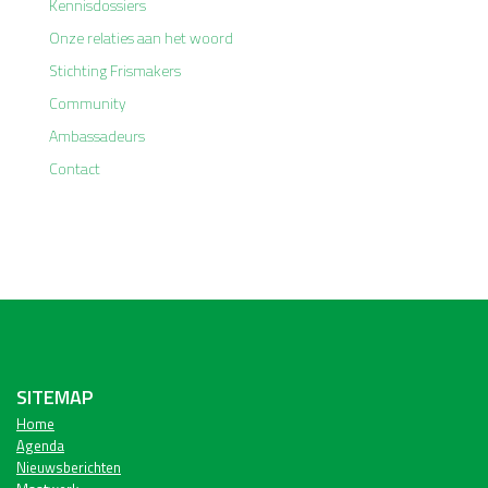
Kennisdossiers
Onze relaties aan het woord
Stichting Frismakers
Community
Ambassadeurs
Contact
SITEMAP
Home
Agenda
Nieuwsberichten