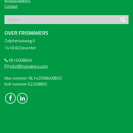
Ambassadeurs
Contact
OVER FRISMAKERS
Zutphenseweg 6
7418 AJ Deventer
0616008665
info@frismakers.com
btw nummer: NL142008400B02
KvK nummer 62258850