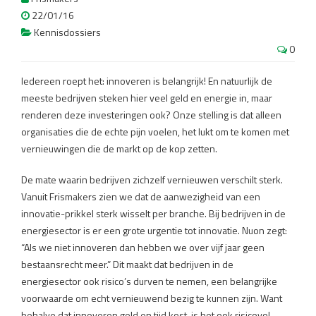
22/01/16
Kennisdossiers
0
Iedereen roept het: innoveren is belangrijk! En natuurlijk de
meeste bedrijven steken hier veel geld en energie in, maar
renderen deze investeringen ook? Onze stelling is dat alleen
organisaties die de echte pijn voelen, het lukt om te komen met
vernieuwingen die de markt op de kop zetten.
De mate waarin bedrijven zichzelf vernieuwen verschilt sterk.
Vanuit Frismakers zien we dat de aanwezigheid van een
innovatie-prikkel sterk wisselt per branche. Bij bedrijven in de
energiesector is er een grote urgentie tot innovatie. Nuon zegt:
“Als we niet innoveren dan hebben we over vijf jaar geen
bestaansrecht meer.” Dit maakt dat bedrijven in de
energiesector ook risico’s durven te nemen, een belangrijke
voorwaarde om echt vernieuwend bezig te kunnen zijn. Want
behalve dat innoveren geld en tijd kost, is het ook risicovol.