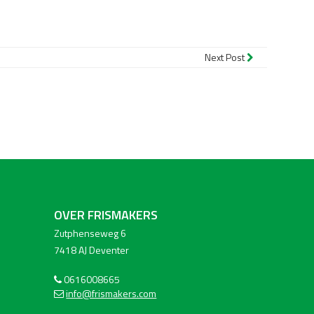
r
kedIn
Next Post
OVER FRISMAKERS
Zutphenseweg 6
7418 AJ Deventer
0616008665
info@frismakers.com