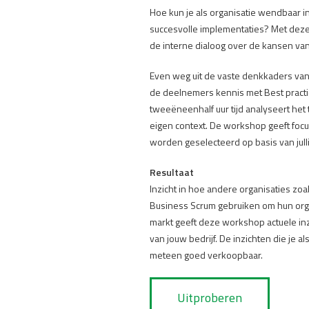
Hoe kun je als organisatie wendbaar 
succesvolle implementaties? Met deze
de interne dialoog over de kansen van 
Even weg uit de vaste denkkaders van
de deelnemers kennis met Best practic
tweeëneenhalf uur tijd analyseert het 
eigen context. De workshop geeft focus
worden geselecteerd op basis van jul
Resultaat
Inzicht in hoe andere organisaties z
Business Scrum gebruiken om hun org
markt geeft deze workshop actuele i
van jouw bedrijf. De inzichten die je a
meteen goed verkoopbaar.
Uitproberen