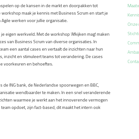
inspelen op de kansen in de markt en doorpakken tot
Maat
 workshop maak je kennis met Business Scrum en start je
Kenni
Agile werken voor jullie organisatie.
Onze 
Sticht
 je eigen werkveld. Met de workshop ‘Afkijken mag! maken
es van Business Scrum van diverse organisaties. In
Comm
team een aantal cases en vertaalt de inzichten naar hun
Ambas
, inzicht en stimuleert teams tot verandering. De cases
Conta
lie voorkeuren en behoeftes.
oals de ING bank, de Nederlandse spoorwegen en BBC,
anisatie wendbaarder te maken. In een snel veranderende
nzichten waarmee je werkt aan het innoverende vermogen
ls team opdoet, zijn fact-based, dit maakt het intern ook