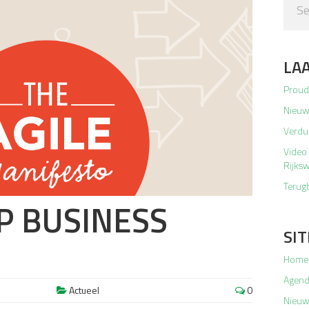
LA
Proud
Nieuw
Verdu
Video 
Rijksw
Terugb
 BUSINESS
SI
Home
Agen
6
Actueel
0
Nieuw