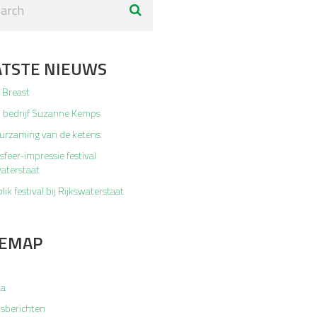
ATSTE NIEUWS
 Breast
 bedrijf Suzanne Kemps
urzaming van de ketens
sfeer-impressie festival
aterstaat
lik festival bij Rijkswaterstaat
TEMAP
da
sberichten