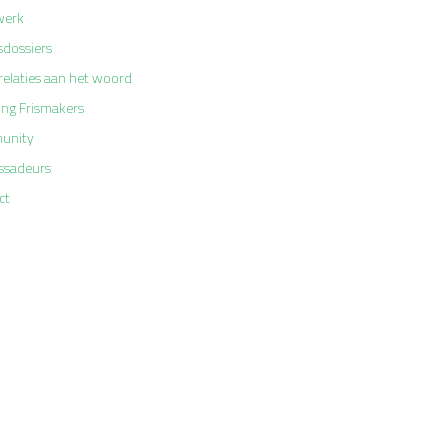
werk
sdossiers
relaties aan het woord
ing Frismakers
unity
sadeurs
ct