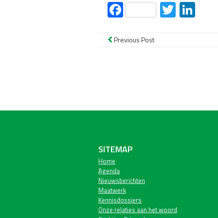
Facebook
Twitte
Lin
Previous Post
SITEMAP
Home
Agenda
Nieuwsberichten
Maatwerk
Kennisdossiers
Onze relaties aan het woord